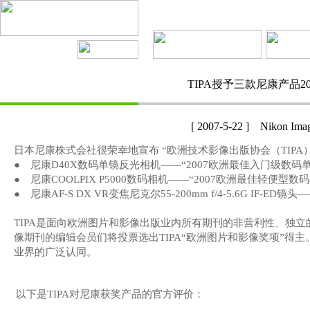
TIPA授予三款尼康产品2
[ 2007-5-22 ] Nikon Imag
日本尼康株式会社很荣幸地宣布 “欧洲技术影像出版协会（
TIPA
● 尼康
D40X
数码单镜反光相机――“
2007
欧洲最佳入门级数码单
● 尼康
COOLPIX P5000
数码相机――“
2007
欧洲最佳轻便型数码
● 尼康
AF-S DX VR
变焦尼克尔
55-200mm f/4-5.6G IF-ED
镜头―
TIPA
是面向欧洲
图
片和影像出版
业
内所有期刊的非
营
利性、独立
像期刊的
编辑
会
员们
将投票
选
出
TIPA
“欧洲
图
片和影像
奖项
”得主
业
界的广泛
认
同。
以下是
TIPA
对尼康获奖产品的官方评价：