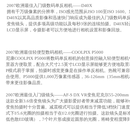
2007
欧洲最佳入门级数码单反相机――
D40X
拥有千万级像素的分辨率，ISO感光范围从ISO 100至ISO 1600。
D40X
以其高品质影像和迅速快门响应成为最佳的入门级数码单
变焦镜头，提供多项高级功能以及每秒
3
张的连续拍摄。
D40X
轻
LCD
显示屏，令摄影者可以方便地进行相机设置和影像回放。
2007
欧洲最佳轻便型数码相机――COOLPIX P5000
尼康
COOLPIX P5000
将数码单反相机的创意操控融入轻便型相机
景器方便取景，配合大尺寸
2.5
英寸
LCD
显示屏能够更方便地取景
P
模式易于掌握，拍摄时感觉更像是在操作单反相机。热靴可兼容
合使用。
P5000
提供
1,000
万像素传感器，
36-126mm
（
35mm
相机
带来更佳影像品质。
2007
欧洲最佳入门级镜头――
AF-S DX VR
变焦尼克尔
55-200mm 
这款全新
3.6
倍变焦镜头为广大摄影爱好者带来减震功能，能够补
变焦拍摄时十分普遍。减震模式可以提供相当于降低
3
档快门速度
式下
f/5.6
光圈的拍摄相当于在
f/2.0
光圈进行拍摄。这款镜头是标
低色散
ED
玻璃），
7
个叶片形成接近圆形的光圈，将畸变程度降